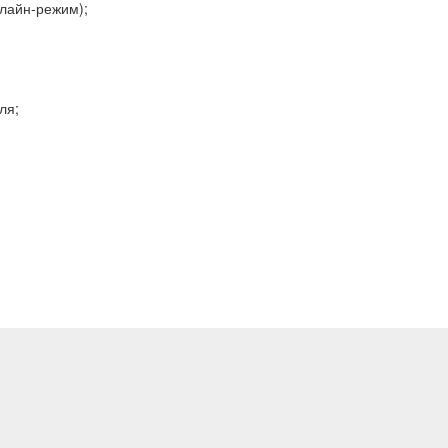
айн-режим);
ля;