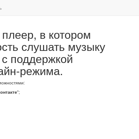
ь
плеер, в котором
сть слушать музыку
 с поддержкой
айн-режима.
можностями:
онтакте
";